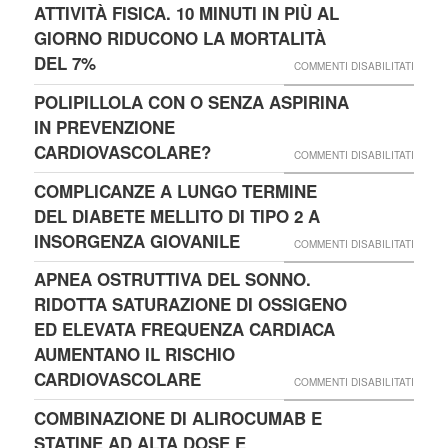
DELLE
OBESI
ATTIVITÀ FISICA. 10 MINUTI IN PIÙ AL
MORTA
3
HDL
E
GIORNO RIDUCONO LA MORTALITÀ
NEL
PER
RISCH
DEL 7%
SU
DIABE
COMMENTI DISABILITATI
COMBA
CARDI
ATTIVI
DI
POLIPILLOLA CON O SENZA ASPIRINA
L’EMIC
FISICA
TIPO
IN PREVENZIONE
10
2
CARDIOVASCOLARE?
SU
COMMENTI DISABILITATI
MINUTI
POLIP
COMPLICANZE A LUNGO TERMINE
IN
CON
DEL DIABETE MELLITO DI TIPO 2 A
PIÙ
O
INSORGENZA GIOVANILE
SU
COMMENTI DISABILITATI
AL
SENZA
COMPL
APNEA OSTRUTTIVA DEL SONNO.
GIORN
ASPIR
A
RIDOTTA SATURAZIONE DI OSSIGENO
RIDUC
IN
LUNG
ED ELEVATA FREQUENZA CARDIACA
LA
PREVE
AUMENTANO IL RISCHIO
TERMI
MORTA
CARDI
CARDIOVASCOLARE
DEL
SU
COMMENTI DISABILITATI
DEL
DIABE
APNEA
COMBINAZIONE DI ALIROCUMAB E
7%
MELLI
OSTRU
STATINE AD ALTA DOSE E