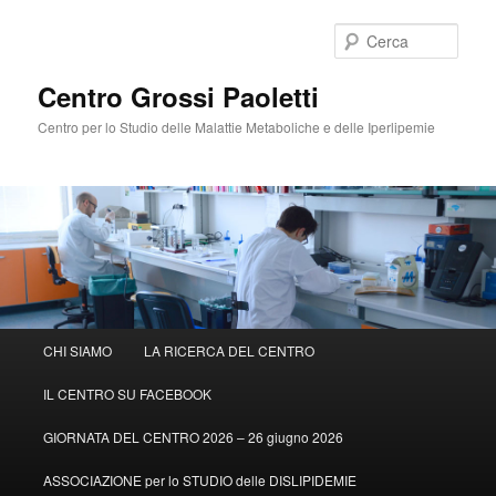
Cerca
Centro Grossi Paoletti
Centro per lo Studio delle Malattie Metaboliche e delle Iperlipemie
Menù
CHI SIAMO
LA RICERCA DEL CENTRO
Vai
principale
IL CENTRO SU FACEBOOK
al
GIORNATA DEL CENTRO 2026 – 26 giugno 2026
contenuto
ASSOCIAZIONE per lo STUDIO delle DISLIPIDEMIE
principale