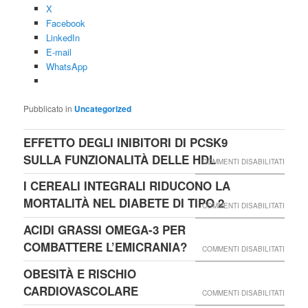
X
Facebook
LinkedIn
E-mail
WhatsApp
Pubblicato in
Uncategorized
EFFETTO DEGLI INIBITORI DI PCSK9
SULLA FUNZIONALITÀ DELLE HDL
SU
COMMENTI DISABILITATI
EFFET
I CEREALI INTEGRALI RIDUCONO LA
DEGLI
MORTALITÀ NEL DIABETE DI TIPO 2
SU
COMMENTI DISABILITATI
INIBIT
I
ACIDI GRASSI OMEGA-3 PER
DI
CEREA
COMBATTERE L’EMICRANIA?
SU
COMMENTI DISABILITATI
PCSK9
INTEG
ACIDI
OBESITÀ E RISCHIO
SULLA
RIDUC
GRASS
CARDIOVASCOLARE
FUNZI
SU
COMMENTI DISABILITATI
LA
OMEGA